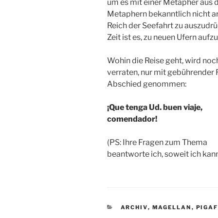
um es mit einer Metapher aus 
Metaphern bekanntlich nicht 
Reich der Seefahrt zu auszudrü
Zeit ist es, zu neuen Ufern aufz
Wohin die Reise geht, wird noc
verraten, nur mit gebührender
Abschied genommen:
¡Que tenga Ud. buen viaje,
comendador!
(PS: Ihre Fragen zum Thema
beantworte ich, soweit ich kann
KATEGORIEN
ARCHIV
,
MAGELLAN
,
PIGA