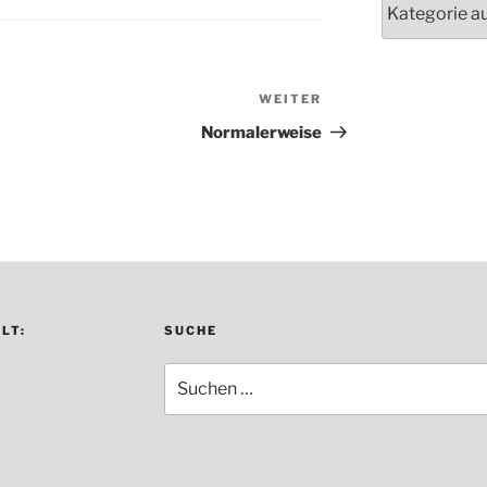
WEITER
Nächster
Beitrag
Normalerweise
LT:
SUCHE
Suche
nach: