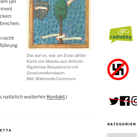
dem (an
armen)
cken:
ubrechen.
h nicht
 Rührung
Das war es, was am Ende zählte:
Karte von Maluku aus Antonio
Pigafettas Reisebericht mit
Gewürznelkenbaum.
Bild: Wikimedia Commons
, natürlich weiterhin:
Kontakt
.)
KATEGORIEN
FETTA
Kategorien