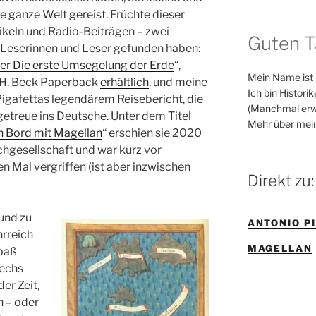
e ganze Welt gereist. Früchte dieser
tikeln und Radio-Beiträgen – zwei
Guten T
e Leserinnen und Leser gefunden haben:
er Die erste Umsegelung der Erde
“,
Mein Name ist
 C.H. Beck Paperback
erhältlich
, und meine
Ich bin Histori
gafettas legendärem Reisebericht, die
(Manchmal erw
getreue ins Deutsche. Unter dem Titel
Mehr über mei
An Bord mit Magellan
“ erschien sie 2020
chgesellschaft und war kurz vor
 Mal vergriffen (ist aber inzwischen
Direkt zu:
und zu
ANTONIO P
hrreich
MAGELLAN
Spaß
sechs
er Zeit,
 – oder