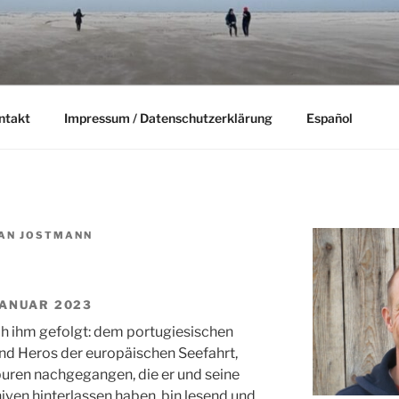
ntakt
Impressum / Datenschutzerklärung
Español
IAN JOSTMANN
JANUAR 2023
ich ihm gefolgt: dem portugiesischen
und Heros der europäischen Seefahrt,
puren nachgegangen, die er und seine
ven hinterlassen haben, bin lesend und