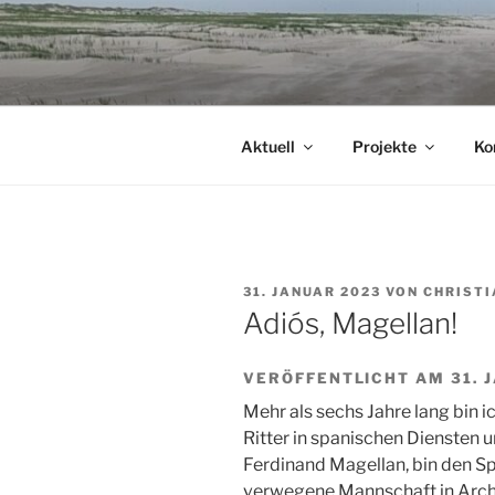
Zum
Inhalt
springen
Aktuell
Projekte
Ko
VERÖFFENTLICHT
31. JANUAR 2023
VON
CHRIST
AM
Adiós, Magellan!
VERÖFFENTLICHT AM 31. 
Mehr als sechs Jahre lang bin 
Ritter in spanischen Diensten 
Ferdinand Magellan, bin den S
verwegene Mannschaft in Archi