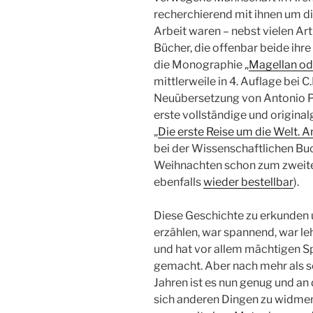
recherchierend mit ihnen um di
Arbeit waren – nebst vielen Ar
Bücher, die offenbar beide ihr
die Monographie „
Magellan od
mittlerweile in 4. Auflage bei
Neuübersetzung von Antonio Pi
erste vollständige und original
„
Die erste Reise um die Welt. 
bei der Wissenschaftlichen Bu
Weihnachten schon zum zweiten
ebenfalls
wieder bestellbar
).
Diese Geschichte zu erkunden 
erzählen, war spannend, war le
und hat vor allem mächtigen 
gemacht. Aber nach mehr als 
Jahren ist es nun genug und an d
sich anderen Dingen zu widmen