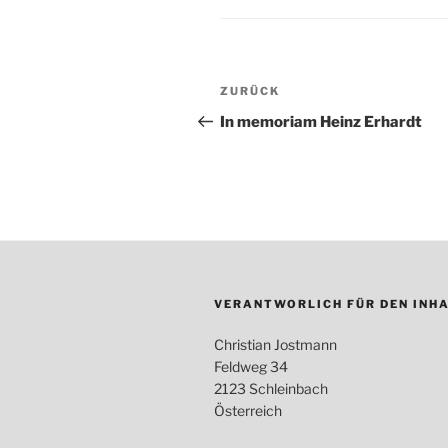
Beitragsnavigation
ZURÜCK
Vorheriger
Beitrag
In memoriam Heinz Erhardt
VERANTWORLICH FÜR DEN INHA
Christian Jostmann
Feldweg 34
2123 Schleinbach
Österreich