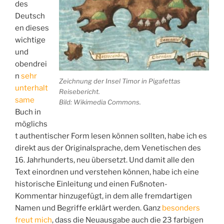
des
Deutsch
en dieses
wichtige
und
obendrei
n
sehr
Zeichnung der Insel Timor in Pigafettas
unterhalt
Reisebericht.
same
Bild: Wikimedia Commons.
Buch in
möglichs
t authentischer Form lesen können sollten, habe ich es
direkt aus der Originalsprache, dem Venetischen des
16. Jahrhunderts, neu übersetzt. Und damit alle den
Text einordnen und verstehen können, habe ich eine
historische Einleitung und einen Fußnoten-
Kommentar hinzugefügt, in dem alle fremdartigen
Namen und Begriffe erklärt werden. Ganz
besonders
freut mich
, dass die Neuausgabe auch die 23 farbigen