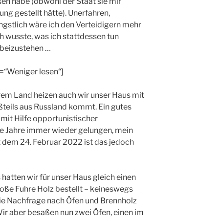
en habe (obwohl der Staat sie mir
ung gestellt hätte). Unerfahren,
ängstlich wäre ich den Verteidigern mehr
ch wusste, was ich stattdessen tun
 beizustehen …
s=“Weniger lesen“]
rem Land heizen auch wir unser Haus mit
ßteils aus Russland kommt. Ein gutes
r mit Hilfe opportunistischer
e Jahre immer wieder gelungen, mein
 dem 24. Februar 2022 ist das jedoch
atten wir für unser Haus gleich einen
oße Fuhre Holz bestellt – keineswegs
n die Nachfrage nach Öfen und Brennholz
ir aber besaßen nun zwei Öfen, einen im