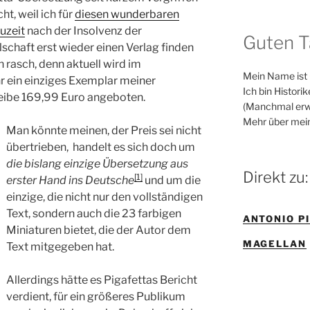
ht, weil ich für
diesen wunderbaren
uzeit
nach der Insolvenz der
Guten T
chaft erst wieder einen Verlag finden
 rasch, denn aktuell wird im
Mein Name ist
r ein einziges Exemplar meiner
Ich bin Histori
eibe 169,99 Euro angeboten.
(Manchmal erw
Mehr über mei
Man könnte meinen, der Preis sei nicht
übertrieben, handelt es sich doch um
die bislang einzige Übersetzung aus
Direkt zu:
[1]
erster Hand ins Deutsche
und um die
einzige, die nicht nur den vollständigen
Text, sondern auch die 23 farbigen
ANTONIO P
Miniaturen bietet, die der Autor dem
MAGELLAN
Text mitgegeben hat.
Allerdings hätte es Pigafettas Bericht
verdient, für ein größeres Publikum