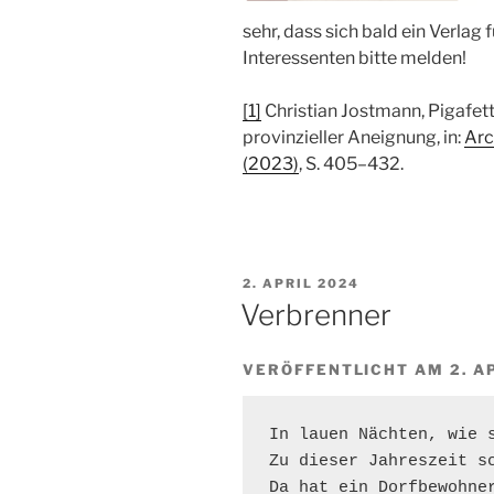
sehr, dass sich bald ein Verlag
Interessenten bitte melden!
[1]
Christian Jostmann, Pigafetta
provinzieller Aneignung, in:
Arc
(2023)
, S. 405–432.
VERÖFFENTLICHT
2. APRIL 2024
AM
Verbrenner
VERÖFFENTLICHT AM 2. A
In lauen Nächten, wie s
Zu dieser Jahreszeit sc
Da hat ein Dorfbewohner