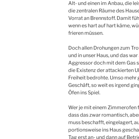
Alt- und einen im Anbau, die l
die zentralen Räume des Hause
Vorrat an Brennstoff. Damit füh
wenn es hart auf hart käme, wü
frieren müssen.
Doch allen Drohungen zum Trot
und in unser Haus, und das war
Aggressor doch mit dem Gas se
die Existenz der attackierten U
Freiheit bedrohte. Umso mehr 
Geschäft, so weit es irgend gin
Öfen ins Spiel.
Wer je mit einem Zimmerofen fü
dass das zwar romantisch, aber
muss beschafft, eingelagert, a
portionsweise ins Haus gescha
Tag erst an- und dann auf Betr