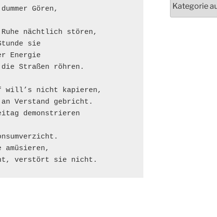
dummer Gören,

Ruhe nächtlich stören,

tunde sie

r Energie

die Straßen röhren.

 will’s nicht kapieren,

an Verstand gebricht.

itag demonstrieren

nsumverzicht.

 amüsieren,

nt, verstört sie nicht.