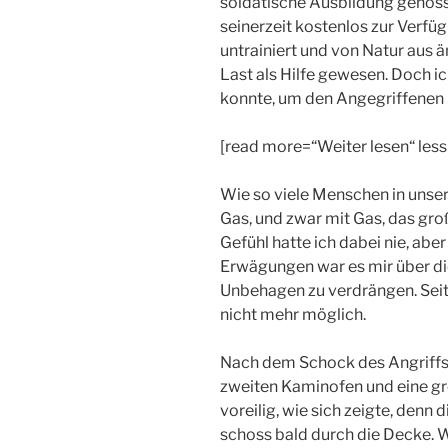
soldatische Ausbildung genoss
seinerzeit kostenlos zur Verfüg
untrainiert und von Natur aus 
Last als Hilfe gewesen. Doch i
konnte, um den Angegriffenen
[read more=“Weiter lesen“ les
Wie so viele Menschen in unse
Gas, und zwar mit Gas, das gro
Gefühl hatte ich dabei nie, abe
Erwägungen war es mir über di
Unbehagen zu verdrängen. Seit
nicht mehr möglich.
Nach dem Schock des Angriffs h
zweiten Kaminofen und eine gr
voreilig, wie sich zeigte, den
schoss bald durch die Decke. W