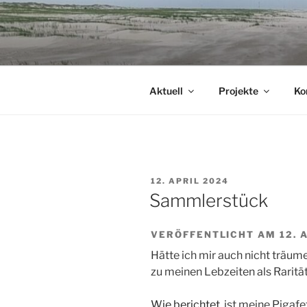
Zum
Inhalt
springen
Aktuell
Projekte
Ko
VERÖFFENTLICHT
12. APRIL 2024
AM
Sammlerstück
VERÖFFENTLICHT AM 12. 
Hätte ich mir auch nicht träum
zu meinen Lebzeiten als Rarit
Wie berichtet
, ist meine Pigaf