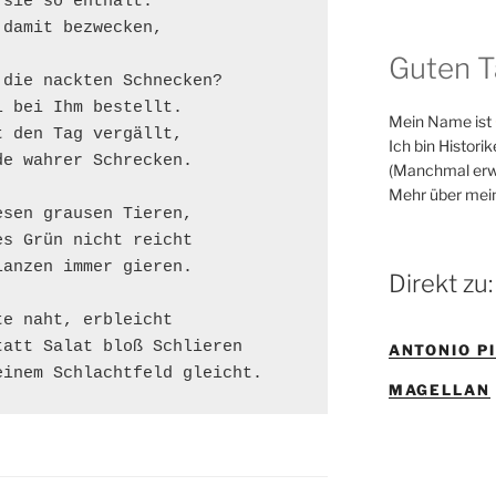
sie so enthält.

damit bezwecken,

Guten T
die nackten Schnecken?

 bei Ihm bestellt.

Mein Name ist
 den Tag vergällt,

Ich bin Histori
e wahrer Schrecken.

(Manchmal erw
Mehr über mei
sen grausen Tieren,

s Grün nicht reicht

anzen immer gieren.

Direkt zu:
e naht, erbleicht

att Salat bloß Schlieren

ANTONIO P
einem Schlachtfeld gleicht.
MAGELLAN