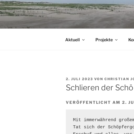
Zum
Inhalt
springen
Aktuell
Projekte
Ko
VERÖFFENTLICHT
2. JULI 2023
VON
CHRISTIAN 
AM
Schlieren der Sch
VERÖFFENTLICHT AM 2. JU
Mit immerwährend großem
Tat sich der Schöpfergo