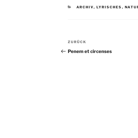
KATEGORIEN
ARCHIV
,
LYRISCHES
,
NATU
Beitragsnavigation
ZURÜCK
Vorheriger
Beitrag
Penem et circenses