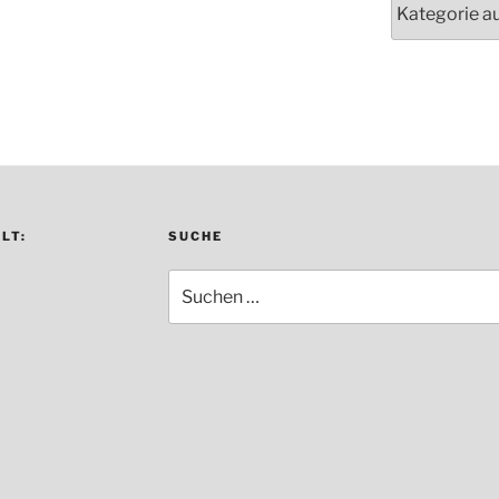
LT:
SUCHE
Suche
nach: