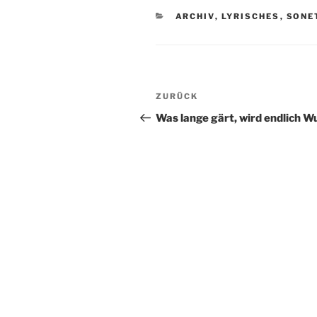
KATEGORIEN
ARCHIV
,
LYRISCHES
,
SONE
Beitragsnavigation
ZURÜCK
Vorheriger
Beitrag
Was lange gärt, wird endlich W