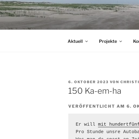
Zum
Inhalt
springen
Aktuell
Projekte
Ko
VERÖFFENTLICHT
6. OKTOBER 2023
VON
CHRIST
AM
150 Ka-em-ha
VERÖFFENTLICHT AM 6. O
Er will 
mit hundertfün
Pro Stunde unsre Autoba