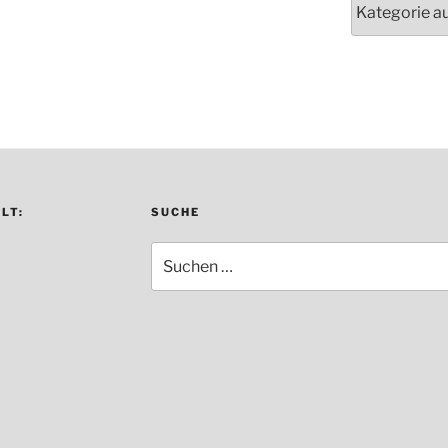
LT:
SUCHE
Suche
nach: