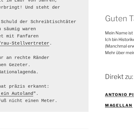
t im Lauf von Jahren,

rbringt! Und steht der

Guten T
Schuld der Schreibtischtäter

 säumig waren

Mein Name ist
t mit Fanfaren

Ich bin Histori
frau-Stellvertreter
.

(Manchmal erw
Mehr über mei
r an rechte Ränder

en Gezeter.

ationalagenda.

Direkt zu:
at präzis erkannt:

 ein Autoland
".

ANTONIO P
Fuß nicht einen Meter.
MAGELLAN