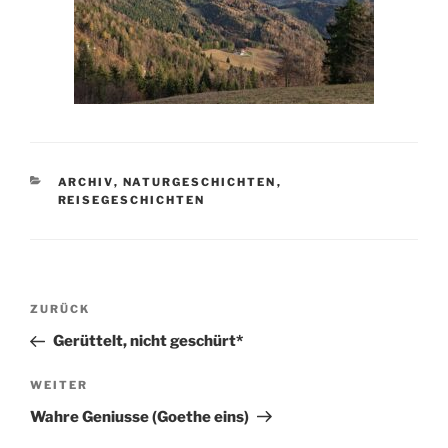
KATEGORIEN
ARCHIV
,
NATURGESCHICHTEN
,
REISEGESCHICHTEN
Beitragsnavigation
ZURÜCK
Vorheriger
Beitrag
Gerüttelt, nicht geschürt*
WEITER
Nächster
Beitrag
Wahre Geniusse (Goethe eins)