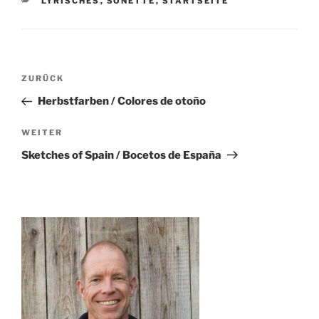
KATEGORIEN
LYRISCHES
,
SONETTE
,
STARTSEITE
Beitragsnavigation
ZURÜCK
Vorheriger
Beitrag
Herbstfarben / Colores de otoño
WEITER
Nächster
Beitrag
Sketches of Spain / Bocetos de España