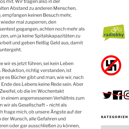
 mit. Wir tragen also in der
alten Abstand zu anderen Menschen,
se, empfangen keinen Besuch mehr,
 wieder mal zusperren, den
sentest gegangen, achten noch mehr als
etzen, um ja keine Spitalskapazitäten zu
Arbeit und geben fleißig Geld aus, damit
runtergeht.
 wir es jetzt führen, sei kein Leben
 Reduktion, richtig verstanden, ist
e es Bücher gibt und man, wie wir, nach
Ende des Lebens keine Rede sein. Aber
Zweifel, ob die im Wochentakt
in einem angemessenen Verhältnis zum
wir als Gesellschaft – nicht als
ch frage mich, ob unsere Ängste auf der
KATEGORIEN
n der Wunsch, alle Gefahren und
eren oder gar ausschließen zu können,
Kategorien