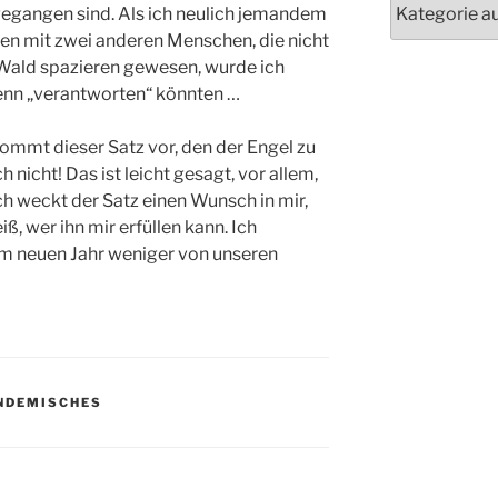
ngegangen sind. Als ich neulich jemandem
eien mit zwei anderen Menschen, die nicht
 Wald spazieren gewesen, wurde ich
denn „verantworten“ könnten …
ommt dieser Satz vor, den der Engel zu
h nicht! Das ist leicht gesagt, vor allem,
h weckt der Satz einen Wunsch in mir,
ß, wer ihn mir erfüllen kann. Ich
 im neuen Jahr weniger von unseren
NDEMISCHES