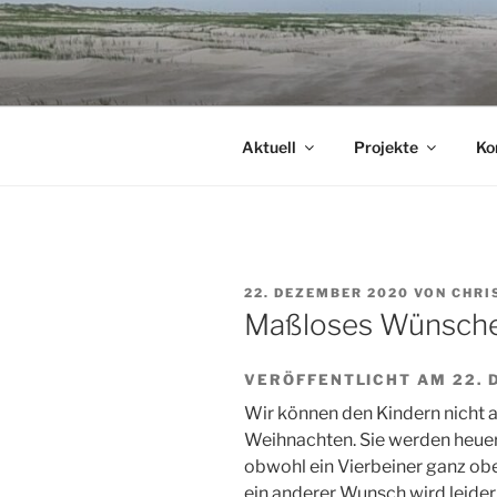
Zum
Inhalt
springen
Aktuell
Projekte
Ko
VERÖFFENTLICHT
22. DEZEMBER 2020
VON
CHRI
AM
Maßloses Wünsch
VERÖFFENTLICHT AM 22.
Wir können den Kindern nicht a
Weihnachten. Sie werden heue
obwohl ein Vierbeiner ganz ob
ein anderer Wunsch wird leider 