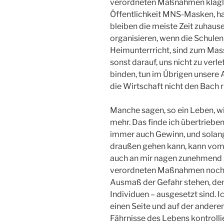
verordneten Maßnahmen klaglos
Öffentlichkeit MNS-Masken, h
bleiben die meiste Zeit zuhau
organisieren, wenn die Schulen
Heimunterrricht, sind zum Mas
sonst darauf, uns nicht zu verl
binden, tun im Übrigen unsere 
die Wirtschaft nicht den Bach 
Manche sagen, so ein Leben, wie
mehr. Das finde ich übertrieben.
immer auch Gewinn, und solang
draußen gehen kann, kann vom 
auch an mir nagen zunehmend 
verordneten Maßnahmen noch 
Ausmaß der Gefahr stehen, dem 
Individuen – ausgesetzt sind. I
einen Seite und auf der andere
Fährnisse des Lebens kontrolli