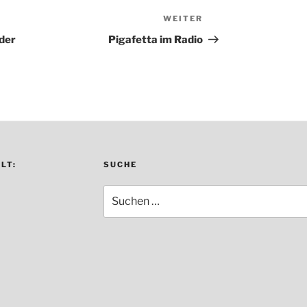
WEITER
Nächster
Beitrag
der
Pigafetta im Radio
LT:
SUCHE
Suche
nach: