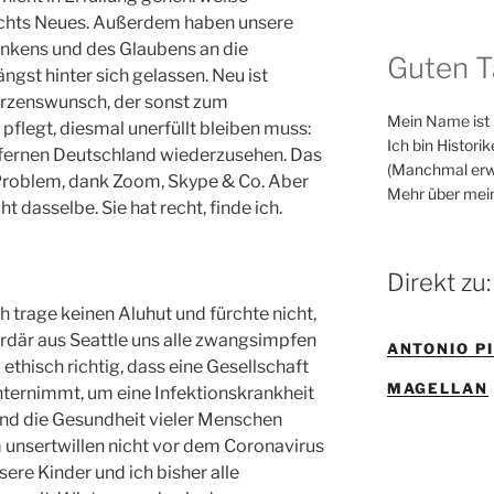
nichts Neues. Außerdem haben unsere
nkens und des Glaubens an die
Guten T
ngst hinter sich gelassen. Neu ist
Herzenswunsch, der sonst zum
Mein Name ist
flegt, diesmal unerfüllt bleiben muss:
Ich bin Histori
 fernen Deutschland wiederzusehen. Das
(Manchmal erw
 Problem, dank Zoom, Skype & Co. Aber
Mehr über mei
ht dasselbe. Sie hat recht, finde ich.
Direkt zu:
h trage keinen Aluhut und fürchte nicht,
iardär aus Seattle uns alle zwangsimpfen
ANTONIO P
nd ethisch richtig, dass eine Gesellschaft
MAGELLAN
ternimmt, um eine Infektionskrankheit
nd die Gesundheit vieler Menschen
 unsertwillen nicht vor dem Coronavirus
sere Kinder und ich bisher alle