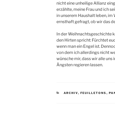
nicht eine unheilige Allianz ei
erzählte, meine Frau und ich s
in unserem Haushalt leben, im
ernsthaft gefragt, ob wir das 
In der Weihnachtsgeschichte k
den Hirten spricht: Fürchtet euc
wenn man ein Engel ist. Dennoc
von dem ich allerdings nicht wei
wünsche mir, dass wir alle uns
Ängsten regieren lassen.
KATEGORIEN
ARCHIV
,
FEUILLETONS
,
PA