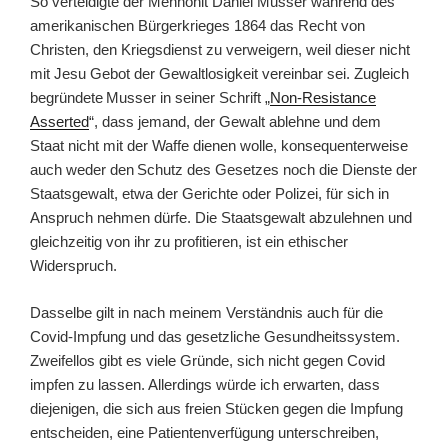
S
o verteidigte der Mennonit Daniel Musser während des
amerikanischen Bürgerkrieges 1864 das Recht von
Christen, den Kriegsdienst zu verweigern, weil dieser nicht
mit Jesu Gebot der Gewaltlosigkeit vereinbar sei.
Zugleich
begründete
Muss
er
in seiner Schrift „
Non-Resistance
Asserted
“
, dass
jemand, der
Gewalt ablehn
e
und dem
Staat nicht mit der Waffe dienen
wolle
,
konsequenterweise
auch weder den
Schutz des Gesetzes noch
die
Dienste
der
Staatsgewalt,
etwa der Gerichte oder Polizei,
für sich in
Anspruch nehmen
dürfe
.
Die
Staat
sgewalt
abzulehnen und
gleichzeitig von
ihr
zu profitieren,
ist
ein ethischer
Widerspruch.
Dasselbe gilt in nach meinem Verständnis auch für die
Covid-Impfung und das gesetzliche Gesundheitssystem.
Zweifellos gibt es viele Gründe, sich nicht gegen Covid
impfen zu lassen. Allerdings würde ich erwarten, dass
diejenigen, die sich aus freien Stücken gegen die Impfung
entscheiden, eine Patientenverfügung unterschreiben,