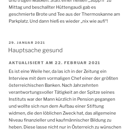
und trugen Masken. Statt einer heißen „Supp‘n“ zu
Mittag und beschallter Hüttengaudi gab es
geschmierte Brote und Tee aus der Thermoskanne am
Parkplatz. Und dann hieß es wieder „nix wie aufi“!
VERÖFFENTLICHT
29. JANUAR 2021
AM
Hauptsache gesund
AKTUALISIERT AM 22. FEBRUAR 2021
Es ist eine Weile her, da las ich in der Zeitung ein
Interview mit dem vormaligen Chef einer der größten
österreichischen Banken. Nach Jahrzehnten
verantwortungsvoller Tätigkeit an der Spitze seines
Instituts war der Mann kürzlich in Pension gegangen
und wollte sich nun dem Aufbau einer Stiftung
widmen, die den löblichen Zweck hat, das allgemeine
Niveau finanzieller und kaufmännischer Bildung zu
heben. Diese lasse nicht nur in Österreich zu wünschen