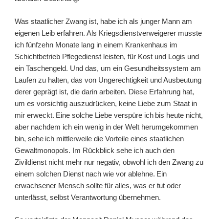
Was staatlicher Zwang ist, habe ich als junger Mann am
eigenen Leib erfahren. Als Kriegsdienstverweigerer musste
ich fünfzehn Monate lang in einem Krankenhaus
im
Schichtbetrieb Pflegedienst leisten,
für
Kost und Logis und
ein Taschengeld.
Und das, um ein Gesundheitssystem am
Laufen zu halten, das von Ungerechtigkeit und Ausbeutung
derer geprägt ist, die darin arbeiten.
Diese Erfahrung hat,
um es vorsichtig auszudrücken,
keine Liebe zum Staat in
mir erweckt.
E
ine solche Liebe
verspüre ich
bis
heute nicht,
aber nachdem
ich ein wenig in der Welt herumgekommen
bin,
sehe
ich
mittlerweile
die Vorteile
ein
es staatlichen
Gewaltmonopols
.
Im Rückblick
sehe ich auch
den
Zivildienst nicht mehr nur negativ,
obwohl
ich
den Zwang zu
einem solchen Dienst
nach wie vor
ablehne
.
E
in
erwachsener Mensch
sollte
für alles, was
er
tut oder
unterlässt
,
selbst
Verantwortung übernehmen.