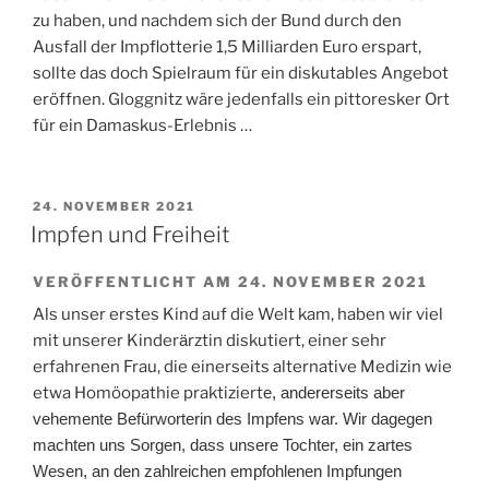
zu haben, und nachdem sich der Bund durch den
Ausfall der Impflotterie 1,5 Milliarden Euro erspart,
sollte das doch Spielraum für ein diskutables Angebot
eröffnen. Gloggnitz wäre jedenfalls ein pittoresker Ort
für ein Damaskus-Erlebnis …
VERÖFFENTLICHT
24. NOVEMBER 2021
AM
Impfen und Freiheit
VERÖFFENTLICHT AM 24. NOVEMBER 2021
Als unser erstes Kind auf die Welt kam, haben wir viel
mit unserer Kinder
ä
rztin diskutiert, einer sehr
erfahrenen Frau, die einerseits alternative Medizin wie
etwa Homöopathie praktiziert
e, andererseits aber
vehemente Bef
ü
rworterin des Impfens war. Wir dagegen
machten uns Sorgen, dass unsere Tochter, ein zartes
Wesen, an
den zahlreichen empfohlenen
Impfungen