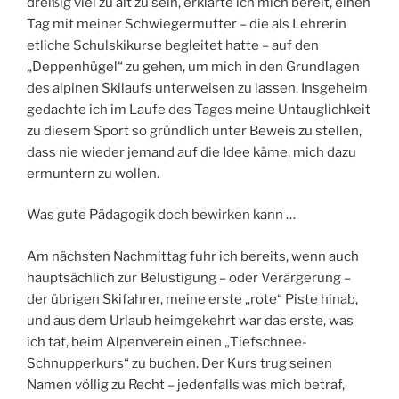
dreißig viel zu alt zu sein, erklärte ich mich bereit, einen
Tag mit meiner Schwiegermutter – die als Lehrerin
etliche Schulskikurse begleitet hatte – auf den
„Deppenhügel“ zu gehen, um mich in den Grundlagen
des alpinen Skilaufs unterweisen zu lassen. Insgeheim
gedachte ich im Laufe des Tages meine Untauglichkeit
zu diesem Sport so gründlich unter Beweis zu stellen,
dass nie wieder jemand auf die Idee käme, mich dazu
ermuntern zu wollen.
Was gute Pädagogik doch bewirken kann …
Am nächsten Nachmittag fuhr ich bereits, wenn auch
hauptsächlich zur Belustigung – oder Verärgerung –
der übrigen Skifahrer, meine erste „rote“ Piste hinab,
und aus dem Urlaub heimgekehrt war das erste, was
ich tat, beim Alpenverein einen „Tiefschnee-
Schnupperkurs“ zu buchen. Der Kurs trug seinen
Namen völlig zu Recht – jedenfalls was mich betraf,