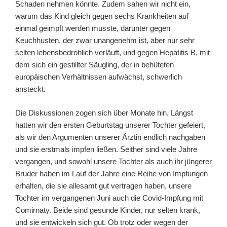
Schaden nehmen könnte. Zudem sahen wir nicht ein,
warum
das Kind
gleich gegen sechs Krankheiten
auf
einmal
geimpft werden musste, darunter gegen
Keuchhusten, der zwar unangenehm ist, aber nur sehr
selten lebensbedrohlich verläuft, und gegen Hepatitis B, mit
dem sich ein gestillter Säugling, der in behüteten
europäischen Verhältnissen aufwächst,
schwerlich
ansteck
t
.
Die Diskussionen zogen sich
über Monate hin
.
Längst
hatten wir den ersten Geburtstag unserer Tochter gefeiert
,
als
wir den Argumenten unserer Ärztin
endlich
nach
gaben
und sie
erstmals
impfen
ließen
.
Seither sind viele Jahre
vergangen, und sowohl unsere Tochter als auch ihr
jüngerer
Bruder haben
im Lauf der Jahre
eine Reihe von Impfungen
erhalten, die sie allesamt gut vertragen haben,
unsere
Tochter im vergangenen Juni auch die Covid-Impfung mit
Comirnaty
. Beide sind gesunde Kinder, nur selten krank,
und s
ie entwickeln sich gut. Ob trotz oder wegen der