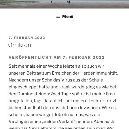
Zum
Inhalt
Menü
springen
VERÖFFENTLICHT
7. FEBRUAR 2022
AM
Omikron
VERÖFFENTLICHT AM 7. FEBRUAR 2022
Seit mehr als einer Woche leisten also auch wir
unseren Beitrag zum Erreichen der Herdenimmunität.
Nachdem unser Sohn das Virus aus der Schule
eingeschleppt hatte und krank wurde, ging es wie bei
den Dominosteinen: Zwei Tage später ist meine Frau
umgefallen, tags darauf ich, nur unsere Tochter trotzt
bisher standhaft den unsichtbaren Invasoren. Wie es
scheint, haben wir gottlob eh nur das, was die
Virologen einen „milden Verlauf“ nennen. Aber auch
wenn das Virus altersmilde geworden sein mag: Wir