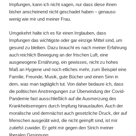
Impfungen, kann ich nicht sagen, nur dass diese
ihnen
bisher
anscheinend
nicht geschadet haben – genauso
wenig wie mir
und
meiner Frau.
Umgekehrt
halte ich es für einen Irrglauben
, dass
Impfungen das wichtigste oder gar einzige Mittel sind
, um
gesund zu bleiben. Dazu braucht es nach meiner Erfahrung
auch
reichlich
Bewegung an der frischen Luft, eine
ausgewogene Ernährung, ein gewisses, nicht zu hohes
Maß an Hygiene und noch
etliches
mehr,
zum Beispiel
eine
Familie, Freunde, Musik, gute Bücher
und
einen Sinn
in
dem, was man tagtäglich tut
. Von daher bedaure ich, dass
die
politischen Anstrengungen zur Überwindung der Covid-
Pandemie fast ausschließlich auf die Ausmerzung des
Krankheitserregers durch Impfung hinauslaufen. Auch der
moralische und demnächst auch gesetzliche Druck, der auf
Menschen ausgeübt wird, die nicht geimpft sind, ist mir
zutiefst zuwider. Er geht mir gegen den Strich meiner
liberalen Gesinnung.