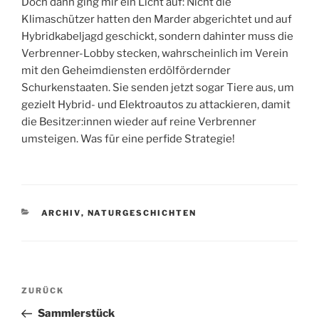
Doch dann ging mir ein Licht auf: Nicht die
Klimaschützer hatten den Marder abgerichtet und auf
Hybridkabeljagd geschickt, sondern dahinter muss die
Verbrenner-Lobby stecken, wahrscheinlich im Verein
mit den Geheimdiensten erdölfördernder
Schurkenstaaten. Sie senden jetzt sogar Tiere aus, um
gezielt Hybrid- und Elektroautos zu attackieren, damit
die Besitzer:innen wieder auf reine Verbrenner
umsteigen. Was für eine perfide Strategie!
KATEGORIEN
ARCHIV
,
NATURGESCHICHTEN
Beitragsnavigation
ZURÜCK
Vorheriger
Beitrag
Sammlerstück