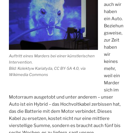
auch wir
haben
ein Auto.
Beziehun
gsweise,
zur Zeit
haben
wir
Auftritt eines Marders bei einer künstlerischen
keines
Intervention.
mehr,
Bild: Kolektyw Kariatyda, CC BY-SA 4.0, via
Wikimedia Commons
weil ein
Marder
sich im
Motorraum ausgetobt und unter anderem – unser
Auto ist ein Hybrid – das Hochvoltkabel zerbissen hat,
das die Batterie mit dem Motor verbindet. Dieses
Kabel zu ersetzen, kostet nicht nur eine mittlere
vierstellige Summe, sondern es braucht auch fünf bis
sechs Wochen, es zu liefern, sagt unsere