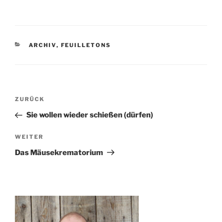
KATEGORIEN
ARCHIV
,
FEUILLETONS
Beitragsnavigation
ZURÜCK
Vorheriger
Beitrag
Sie wollen wieder schießen (dürfen)
WEITER
Nächster
Beitrag
Das Mäusekrematorium