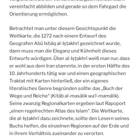
vereinfacht abbilden und gerade so dem Fahrgast die
Orientierung ermöglichen.
Betrachtet man unter diesem Gesichtspunkt die
Weltkarte, die 1272 nach einem Entwurf des
Geografen Abū Isḥāq al-Iṣṭakhrī gezeichnet wurde,
dann muss man die Eleganz und Kühnheit dieses
Entwurfs würdigen. Über al-Iṣṭakhrī weiß man nur, dass
er wohl aus dem Iran stammte, in der ersten Hälfte des
10. Jahrhunderts tätig war und einen geographischen
Traktat mit Karten hinterließ, der ein eigenes
literatisches Genre begründen sollte: das „Buch der
Wege und Reiche“ (
Kitāb al-masālik wa’l-mamālik
).
Seine zwanzig Regionalkarten ergeben laut Rapoport
„einen regelrechten Atlas des Islam“. Die Weltkarte,
die al-Iṣṭakhrī dazu zeichnete, sollte den Lesern seines
Buchs helfen, die einzelnen Regionen auf der Erde und
in ihrem Verhältnis zueinander zu verorten.