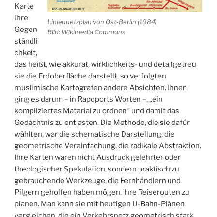
Karte
ihre
Liniennetzplan von Ost-Berlin (1984)
Gegen
Bild: Wikimedia Commons
ständli
chkeit,
das heißt, wie akkurat, wirklichkeits- und detailgetreu
sie die Erdoberfläche darstellt, so verfolgten
muslimische Kartografen andere Absichten. Ihnen
ging es darum – in Rapoports Worten –, „ein
kompliziertes Material zu ordnen“ und damit das
Gedächtnis zu entlasten. Die Methode, die sie dafür
wählten, war die schematische Darstellung, die
geometrische Vereinfachung, die radikale Abstraktion.
Ihre Karten waren nicht Ausdruck gelehrter oder
theologischer Spekulation, sondern praktisch zu
gebrauchende Werkzeuge, die Fernhändlern und
Pilgern geholfen haben mögen, ihre Reiserouten zu
planen. Man kann sie mit heutigen U-Bahn-Plänen
vergleichen, die ein Verkehrsnetz geometrisch stark