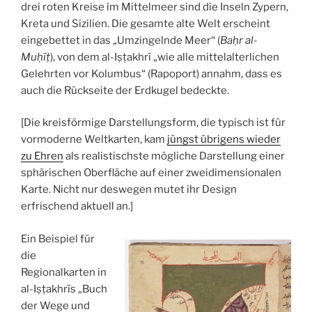
drei roten Kreise im Mittelmeer sind die Inseln Zypern,
Kreta und Sizilien. Die gesamte alte Welt erscheint
eingebettet in das „Umzingelnde Meer“ (
Baḥr al-
Muḥīṭ
), von dem al-Iṣṭakhrī „wie alle mittelalterlichen
Gelehrten vor Kolumbus“ (Rapoport) annahm, dass es
auch die Rückseite der Erdkugel bedeckte.
[Die kreisförmige Darstellungsform, die typisch ist für
vormoderne Weltkarten, kam
jüngst übrigens wieder
zu Ehren
als realistischste mögliche Darstellung einer
sphärischen Oberfläche auf einer zweidimensionalen
Karte. Nicht nur deswegen mutet ihr Design
erfrischend aktuell an.]
Ein Beispiel für
die
Regionalkarten in
al-Iṣṭakhrīs „Buch
der Wege und