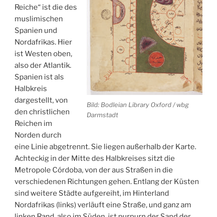
Reiche“ ist die des
muslimischen
Spanien und
Nordafrikas. Hier
ist Westen oben,
also der Atlantik.
Spanien ist als
Halbkreis
dargestellt, von
Bild: Bodleian Library Oxford / wbg
den christlichen
Darmstadt
Reichen im
Norden durch
eine Linie abgetrennt. Sie liegen außerhalb der Karte.
Achteckig in der Mitte des Halbkreises sitzt die
Metropole Córdoba, von der aus Straßen in die
verschiedenen Richtungen gehen. Entlang der Küsten
sind weitere Städte aufgereiht, im Hinterland
Nordafrikas (links) verläuft eine Straße, und ganz am
linken Rand, also im Süden, ist purpurn der Sand der