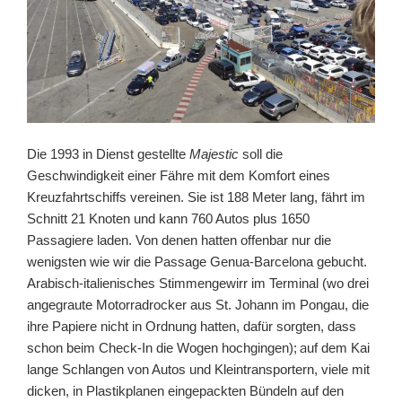
Die 1993 in Dienst gestellte
Majestic
soll die
Geschwindigkeit einer Fähre mit dem Komfort eines
Kreuzfahrtschiffs vereinen. Sie
ist 188 Meter lang,
fährt
im
Schnitt
21 Knoten und kann
760 Autos
plus
1650
Passagiere laden.
Von denen hatten offenbar nur
die
wenigsten wie wir
die Passage Genua-Barcelona gebucht.
Arabisch-italienisches Stimmengewirr
im Terminal (wo drei
angegraute Motorradrocker aus St. Johann im Pongau, die
ihre Papiere nicht in Ordnung hatten, dafür sorgten, dass
schon beim Check-In die Wogen hochgingen)
;
a
uf dem Kai
lange
Schlangen von
Autos und Kleintransporter
n
,
viele
mit
dicken
, in Plastikplanen eingepackten Bündeln auf den