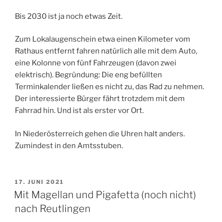
Bis 2030 ist ja noch etwas Zeit.
Zum Lokalaugenschein etwa einen Kilometer vom
Rathaus entfernt fahren natürlich alle mit dem Auto,
eine Kolonne von fünf Fahrzeugen (davon zwei
elektrisch). Begründung: Die eng befüllten
Terminkalender ließen es nicht zu, das Rad zu nehmen.
Der interessierte Bürger fährt trotzdem mit dem
Fahrrad hin. Und ist als erster vor Ort.
In Niederösterreich gehen die Uhren halt anders.
Zumindest in den Amtsstuben.
VERÖFFENTLICHT
17. JUNI 2021
AM
Mit Magellan und Pigafetta (noch nicht)
nach Reutlingen