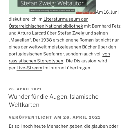
Am 16. Juni
diskutiere ich im
Literaturmuseum der
Österreichischen Nationalbibliothek
mit Bernhard Fetz
und Arturo Larcati über Stefan Zweig und seinen
„Magellan“. Der 1938 erschienene Roman ist nicht nur
eines der weltweit meistgelesenen Bücher über den
portugiesischen Seefahrer, sondern auch voll
von
rassistischen Stereotypen
. Die Diskussion wird
per
Live-Stream
im Internet übertragen.
VERÖFFENTLICHT
26. APRIL 2021
AM
Wunder für die Augen: Islamische
Weltkarten
VERÖFFENTLICHT AM 26. APRIL 2021
Es soll noch heute Menschen geben, die glauben oder