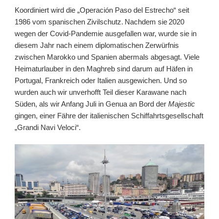
Koordiniert wird die
„Operación Paso del Estrecho“
seit
1986
vom spanischen Zivilschutz.
Nachdem sie
2020
wegen der Co
vid
-Pandemie ausgefallen war, wurde sie in
diesem
J
ahr nach einem diplomatischen Zerwürfnis
zwischen Marokko und Spanien abermals abgesagt.
Viele
Heimaturlauber
in den
Maghreb sind da
rum
auf Häfen
in
Portugal, Frankreich oder Italien
ausgewichen.
Und so
wurden
auch
wir
unverhofft
Teil dieser Karawane
nach
Süden
, als wir Anfang Juli
in Genua an Bord der
Majestic
gingen,
einer Fähre der
italienischen Schiffahrtsg
esellschaft
„Grandi Navi Veloci“.