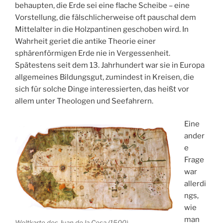
behaupten, die Erde sei eine flache Scheibe – eine
Vorstellung, die fälschlicherweise oft pauschal dem
Mittelalter in die Holzpantinen geschoben wird. In
Wahrheit geriet die antike Theorie einer
sphärenförmigen Erde nie in Vergessenheit.
Spätestens seit dem 13. Jahrhundert war sie in Europa
allgemeines Bildungsgut, zumindest in Kreisen, die
sich für solche Dinge interessierten, das heißt vor
allem unter Theologen und Seefahrern.
Eine
ander
e
Frage
war
allerdi
ngs,
wie
man
Weltkarte des Juan de la Cosa (1500)