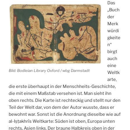
Das
„Buch
der
Merk
würdi
gkeite
n“
birgt
auch
eine
Bild: Bodleian Library Oxford / wbg Darmstadt
Weltk
arte,
die erste überhaupt in der Menschheits-Geschichte,
die mit einem Maßstab versehen ist. Man sieht ihn
oben rechts. Die Karte ist rechteckig und stellt nur den
Teil der Welt dar, von dem der Autor wusste, dass er
bewohnt war. Sonst ist die Anordnung dieselbe wie auf
al-Iṣṭakhrīs Weltkarte: Süden ist oben, Europa unten
rechts, Asien links. Der braune Halbkreis oben in der