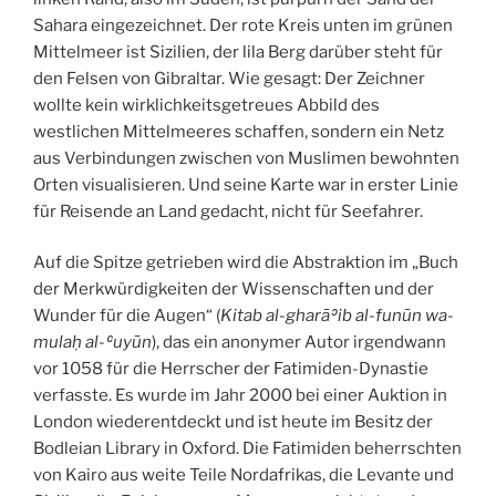
Sahara eingezeichnet. Der rote Kreis unten im grünen
Mittelmeer ist Sizilien, der lila Berg darüber steht für
den Felsen von Gibraltar. Wie gesagt: Der Zeichner
wollte kein wirklichkeitsgetreues Abbild des
westlichen Mittelmeeres schaffen, sondern ein Netz
aus Verbindungen zwischen von Muslimen bewohnten
Orten visualisieren. Und seine Karte war in erster Linie
für Reisende an Land gedacht, nicht für Seefahrer.
Auf die Spitze getrieben wird die Abstraktion im „Buch
der Merkwürdigkeiten der Wissenschaften und der
Wunder für die Augen“ (
Kitab al-gharāʾib al-funūn wa-
mulaḥ al-ʿuyūn
), das ein anonymer Autor irgendwann
vor 1058 für die Herrscher der Fatimiden-Dynastie
verfasste. Es wurde im Jahr 2000 bei einer Auktion in
London wiederentdeckt und ist heute im Besitz der
Bodleian Library in Oxford. Die Fatimiden beherrschten
von Kairo aus weite Teile Nordafrikas, die Levante und