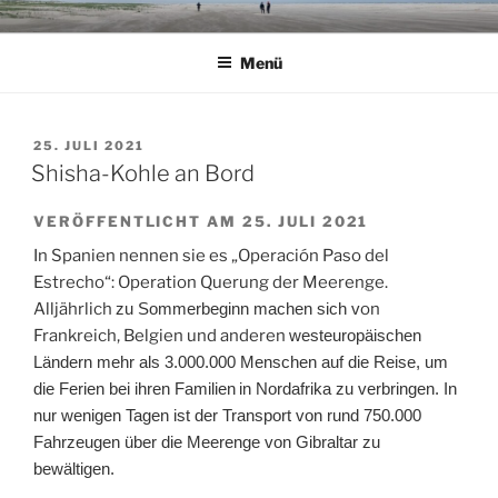
Zum
Inhalt
Menü
springen
VERÖFFENTLICHT
25. JULI 2021
AM
Shisha-Kohle an Bord
VERÖFFENTLICHT AM 25. JULI 2021
In Spanien nennen sie es „Operación Paso del
Estrecho“: Operation Querung der Meerenge.
Alljährlich
zu Sommerbeginn
machen sich v
on
Frankreich, Belgien und anderen
westeuropäischen
Ländern mehr als 3.000.000 Menschen
auf die Reise,
um
die Ferien bei ihren
Familien
in Nordafrika
zu verbringen.
I
n
nur wenigen Tagen
ist
der
Tra
n
sport von
rund 750.000
Fahrzeugen über die
Meerenge von Gibraltar
zu
bewältigen
.