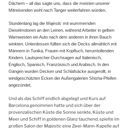
Dächern –
all
das
sagte
uns
, dass die meisten
unserer
Mitreisenden wohl
nach
Tanger weiterfahren würden
.
Stundenlang lag die
Majestic
mit wummernden
Dieselmotoren an den Leinen, während
Arbeiter
in
gelben
Warnwesten ein Auto nach dem anderen in ihren Bauch
winkten.
Unterdessen füllten sich
die Decks
allmählich
mit
Männern in
Tunika
, Frauen mit Kopft
u
ch, herumtollenden
Kindern. Lautsprecher-Durchsagen auf Italienisch,
Englisch, Spanisch, Französisch und Arabisch.
In den
Gängen wurden Decken und Schlafsäcke ausgerollt, in
windgeschützten Ecken der Außengalerien Shisha-Pfeifen
angezündet.
Und als das Schiff endlich abgelegt und Kurs auf
Barcelona genommen hatte und sich über der
provenzalischen Küste die Sonne senkte, Küste und
Meer und Schiff in goldenen Glanz tauchend, spielte im
großen Salon der
Majestic
eine Zwei-Mann-Kapelle auf